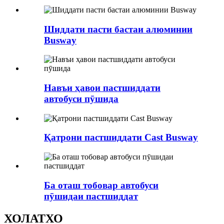
Шиддати пасти бастаи алюминии
Busway
Навъи ҳавои пастшиддати
автобуси пӯшида
Қатрони пастшиддати Cast Busway
Ба оташ тобовар автобуси
пӯшидаи пастшиддат
ХОЛАТХО