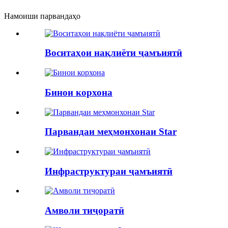
Намоиши парвандаҳо
Воситаҳои нақлиёти ҷамъиятӣ
Бинои корхона
Парвандаи меҳмонхонаи Star
Инфраструктураи ҷамъиятӣ
Амволи тиҷоратӣ