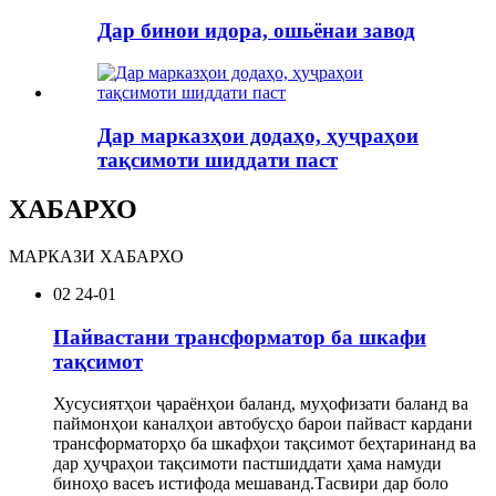
Дар бинои идора, ошьёнаи завод
Дар марказҳои додаҳо, ҳуҷраҳои
тақсимоти шиддати паст
ХАБАРХО
МАРКАЗИ ХАБАРХО
02
24-01
Пайвастани трансформатор ба шкафи
тақсимот
Хусусиятҳои ҷараёнҳои баланд, муҳофизати баланд ва
паймонҳои каналҳои автобусҳо барои пайваст кардани
трансформаторҳо ба шкафҳои тақсимот беҳтаринанд ва
дар ҳуҷраҳои тақсимоти пастшиддати ҳама намуди
биноҳо васеъ истифода мешаванд.Тасвири дар боло