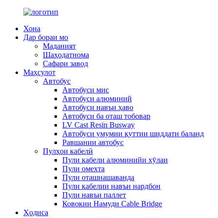
Хона
Дар бораи мо
Маданият
Шаҳодатнома
Сафари завод
Маҳсулот
Автобус
Автобуси мис
Автобуси алюминий
Автобуси навъи ҳаво
Автобуси ба оташ тобовар
LV Cast Resin Busway
Автобуси умумии қуттии шиддати баланд
Равшании автобус
Пулҳои кабелӣ
Пули кабели алюминийи хӯлаи
Пули омехта
Пули оташнашаванда
Пули кабелии навъи нардбон
Пули навъи паллет
Ковокии Намуди Cable Bridge
Ҳодиса