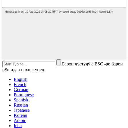
Барои ҷустуҷӯ ё ESC -ро барои
пӯшидан пахш кунед
English
French
German
Portuguese
Spanish
Russian
Japanese
Korean
Arabic
Irish