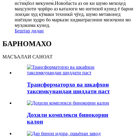
истиқбол мекунем.Новобаста аз он ки шумо мехоҳед
маҳсулоти ҷорӣро аз каталоги мо интихоб кунед ё барои
лоиҳаи худ кӯмаки техникӣ ҷӯед, шумо метавонед
ниёзҳои худро бо маркази хидматрасонии мизоҷони мо
муҳокима кунед.
Бештар дидан
БАРНОМАХО
МАСЪАЛАИ САНОАТ
Трансформаторхо ва шкафхои
таксимкунандаи шиддати паст
Дохили комплекси бинокории
калон