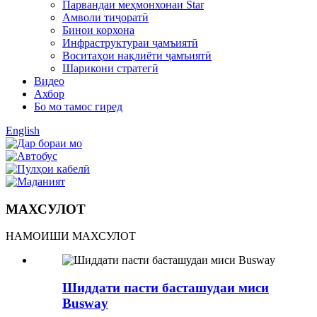
Парвандаи меҳмонхонаи Star
Амволи тиҷоратӣ
Бинои корхона
Инфраструктураи ҷамъиятӣ
Воситаҳои нақлиёти ҷамъиятӣ
Шарикони стратегӣ
Видео
Ахбор
Бо мо тамос гиред
English
МАХСУЛОТ
НАМОИШИ МАХСУЛОТ
Шиддати пасти басташудаи миси
Busway