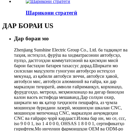
Шарикони стратегӣ
ДАР БОРАИ
US
Дар бораи мо
Zhenjiang Sunshine Electric Group Co., Ltd. ба тадқиқот ва
таҳия, истеҳсол, фурӯш ва хидматрасонии автобусҳо,
пулҳо, дастгоҳҳои коммутатсионӣ ва қисмҳои мисӣ
барои бастаҳои батарея тахассус дорад.Ширкати мо
силсилаи маҳсулоти гуногуни автобусро истеҳсол
мекунад, аз қабили автобуси зиччи, автобуси ҳавоӣ,
автобуси мис, автобуси алюминий ва ғайра, ки дар
марказҳои тиҷоратӣ, амволи ғайриманқул, корхонаҳо,
фурудгоҳҳо, метроҳо, меҳмонхонаҳо ва дигар биноҳои
калон васеъ истифода мешаванд.Дар солҳои охир,
ширкати мо як қатор таҷҳизоти пешрафта, аз ҷумла
мошинҳои буридани лазерӣ, мошинҳои шкалаи CNC,
мошинҳои мепечонад CNC, марказҳои анҷомдиҳии
CNC ва ғайраро ҷорӣ кардааст.Илова бар ин, мо ce, ccc,
iso 9 0 0 1, iso 1 4 0 0 0, OHSAS 1 8 0 0 1, сертификатҳо
гирифтем.Мо инчунин фармоишҳои OEM ва ODM-ро