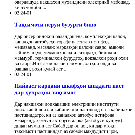
овардашуда нақшаҳои муҳандисии электрикӣ мебошад,
ки аз ҷониби ...
02
24-01
Тақсимоти нерӯи бузурги бино
Дар бисёр биноҳои баландошёна, комплексҳои калон,
каналҳои автобусҳо торафт васеътар истифода
мешаванд, масалан: марказҳои калони савдо, амволи
ғайриманқул, меҳмонхонаҳои ситораҳо, биноҳои
маъмурӣ, терминалҳои фурудгоҳ, вокзалҳои роҳи оҳан
ва ғайра.Ин фазои насби паймон, хатҳои оддӣ ва
равшан, роҳи қулай аст ...
02
24-01
Пайваст кардани шкафҳои шиддати паст
дар ҳуҷраҳои тақсимот
Дар накшахои лоихакашии электрикии институти
лоихакашй лоихаи кабинетхои пастшиддат ва кабинахои
пастшиддатро, ки аз каналхои автобус истифода
мебаранд, хамчун автобуси алока (автобуси купрук)
дидан мумкин аст.Сабаб дар он аст, ки дар утоқи
тақсимоти пастшиддат, аз сабаби маҳдудияти ҷой,