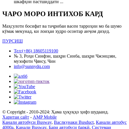
шкафҳои пастшиддати ...
ЧАРО МОРО ИНТИХОБ КАРД
Маҳсулоти босифат ва таҷрибаи васеи тарроҳии мо ба шумо
кӯмак мекунад, ки лоиҳаи худро осонтар анҷом диҳед.
ПУРСИШ
Тел:(+86) 18605119100
№ 3, Роҳи Синфэн, шаҳри Синба, шаҳри Чжэнцзян,
музофоти Ҷянсу, Чин
info@sunnydq.com
© Copyright - 2010-2024: Ҳама ҳуқуқҳо ҳифз шудаанд.
Харитаи сайт
-
AMP Mobile
Канали автобуси Busway
,
Васлкунаки Busduct
,
Канали автобус
4000a
,
Канали Busway
,
Бари автобуси барқӣ
,
Системаи